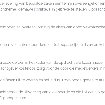
e levering van bepaalde zaken een termijn overeengekomen of
htnemer derhalve schriftelijk in gebreke te stellen. Opdrach
 vermogen en overeenkomstig de eisen van goed vakmanscha
en verrichten door derden. De toepasselijkheid van artikel 7
kelde derden in het kader van de opdracht werkzaamheden w
htgever kosteloos zorg voor de door die medewerkers in rede
 fasen uit te voeren en het aldus uitgevoerde gedeelte afzon
achtnemer de uitvoering van die onderdelen die tot een vol
eft goedgekeurd.