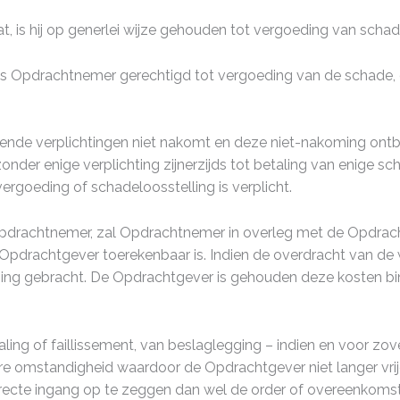
, is hij op generlei wijze gehouden tot vergoeding van schad
 is Opdrachtnemer gerechtigd tot vergoeding van de schade, 
iende verplichtingen niet nakomt en deze niet-nakoming ontb
der enige verplichting zijnerzijds tot betaling van enige sc
rgoeding of schadeloosstelling is verplicht.
pdrachtnemer, zal Opdrachtnemer in overleg met de Opdrach
 Opdrachtgever toerekenbaar is. Indien de overdracht van 
ng gebracht. De Opdrachtgever is gehouden deze kosten bin
taling of faillissement, van beslaglegging – indien en voor z
e omstandigheid waardoor de Opdrachtgever niet langer vrijel
te ingang op te zeggen dan wel de order of overeenkomst te 