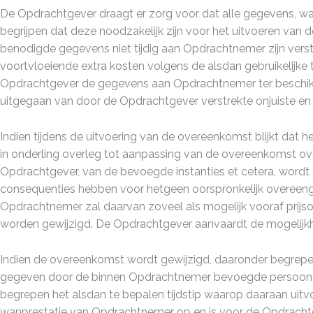
De Opdrachtgever draagt er zorg voor dat alle gegevens, wa
begrijpen dat deze noodzakelijk zijn voor het uitvoeren van
benodigde gegevens niet tijdig aan Opdrachtnemer zijn verst
voortvloeiende extra kosten volgens de alsdan gebruikelijke 
Opdrachtgever de gegevens aan Opdrachtnemer ter beschikki
uitgegaan van door de Opdrachtgever verstrekte onjuiste en
Indien tijdens de uitvoering van de overeenkomst blijkt dat he
in onderling overleg tot aanpassing van de overeenkomst ov
Opdrachtgever, van de bevoegde instanties et cetera, wordt g
consequenties hebben voor hetgeen oorspronkelijk overeen
Opdrachtnemer zal daarvan zoveel als mogelijk vooraf prijs
worden gewijzigd. De Opdrachtgever aanvaardt de mogelijkhei
Indien de overeenkomst wordt gewijzigd, daaronder begrepen
gegeven door de binnen Opdrachtnemer bevoegde persoon en
begrepen het alsdan te bepalen tijdstip waarop daaraan uitv
wanprestatie van Opdrachtnemer op en is voor de Opdracht