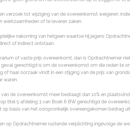
erzoek tot wijziging van de overeenkomst weigeren, indien d
ten werkzaamheden of te leveren zaken.
delijke nakoming van hetgeen waartoe hij jegens Opdrachtne
rect of indirect ontstaan.
ium of vaste prijs overeenkomt, dan is Opdrachtnemer niette
 geval gerechtigd is om de overeenkomst om die reden te ontb
of haar oorzaak vindt in een stijging van de prijs van grondst
ar waren.
ging van de overeenkomst meer bedraagt dan 10% en plaatsvin
p titel 5 afdeling 3 van Boek 6 BW gerechtigd de overeenkomst
op basis van het oorspronkelijk overeengekomen bedrag uit
 een op Opdrachtnemer rustende verplichting ingevolge de we