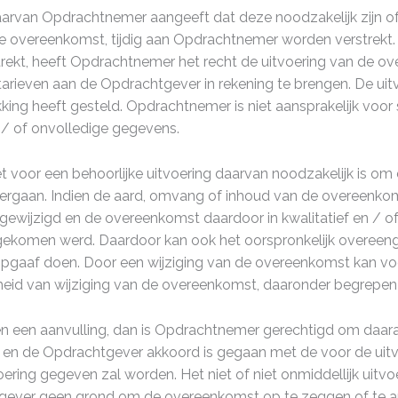
arvan Opdrachtnemer aangeeft dat deze noodzakelijk zijn of
 de overeenkomst, tijdig aan Opdrachtnemer worden verstrekt
rekt, heeft Opdrachtnemer het recht de uitvoering van de ove
tarieven aan de Opdrachtgever in rekening te brengen. De uit
ng heeft gesteld. Opdrachtnemer is niet aansprakelijk voor
 / of onvolledige gegevens.
t voor een behoorlijke uitvoering daarvan noodzakelijk is om de
ergaan. Indien de aard, omvang of inhoud van de overeenkoms
ewijzigd en de overeenkomst daardoor in kwalitatief en / of 
gekomen werd. Daardoor kan ook het oorspronkelijk overee
opgaaf doen. Door een wijziging van de overeenkomst kan voo
d van wijziging van de overeenkomst, daaronder begrepen de w
 een aanvulling, dan is Opdrachtnemer gerechtigd om daaraa
 de Opdrachtgever akkoord is gegaan met de voor de uitvo
oering gegeven zal worden. Het niet of niet onmiddellijk uit
gever geen grond om de overeenkomst op te zeggen of te a