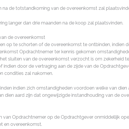
en na de totstandkoming van de overeenkomst zal plaatsvind
vering langer dan drie maanden na de koop zal plaatsvinden.
g van de overeenkomst
 op te schorten of de overeenkomst te ontbinden, indien de
e overeenkomst Opdrachtnemer ter kennis gekomen omstandigh
 het sluiten van de overeenkomst verzocht is om zekerheid te 
 of indien door de vertraging aan de zijde van de Opdrachtg
n condities zal nakomen.
nden indien zich omstandigheden voordoen welke van dien a
an dien aard zijn dat ongewijzigde instandhouding van de ov
en van Opdrachtnemer op de Opdrachtgever onmiddellijk ope
wet en overeenkomst.